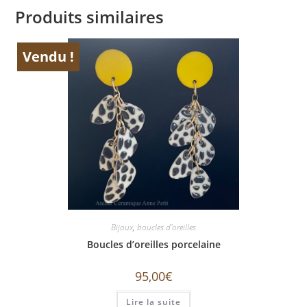
Produits similaires
Vendu !
ÉPUISÉ
Bijoux
,
boucles d'oreilles
Boucles d’oreilles porcelaine
95,00
€
Lire la suite