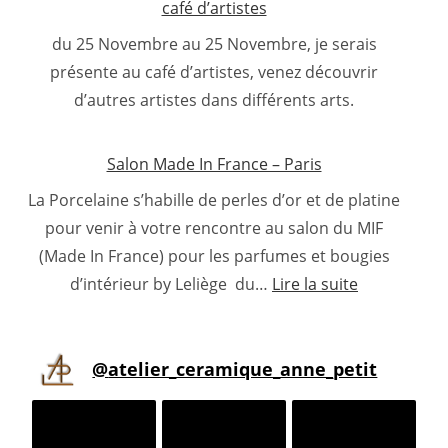
café d’artistes
métiers
d’art
du 25 Novembre au 25 Novembre, je serais
Alençon
présente au café d’artistes, venez découvrir
d’autres artistes dans différents arts.
Salon Made In France – Paris
La Porcelaine s’habille de perles d’or et de platine
pour venir à votre rencontre au salon du MIF
(Made In France) pour les parfumes et bougies
:
d’intérieur by Leliège du…
Lire la suite
Salon
Made
In
@
atelier_ceramique_anne_petit
France
–
Paris