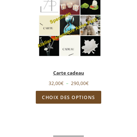
Carte cadeau
Plage
32,00
€
–
290,00
€
de
CHOIX DES OPTIONS
prix :
32,00€
à
290,00€