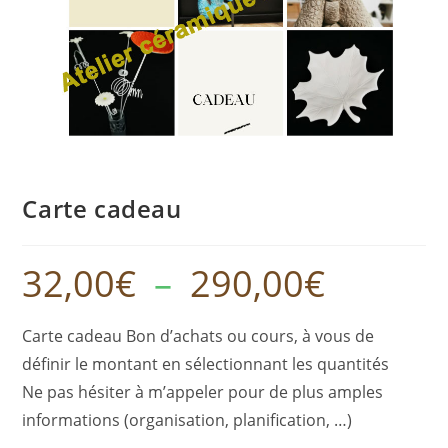
Carte cadeau
32,00
€
–
290,00
€
Plage
de
prix :
32,00€
à
Carte cadeau Bon d’achats ou cours, à vous de
290,00€
définir le montant en sélectionnant les quantités
Ne pas hésiter à m’appeler pour de plus amples
informations (organisation, planification, …)