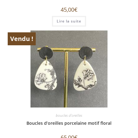
45,00
€
Lire la suite
Vendu !
ÉPUISÉ
boucles d'oreilles
Boucles d’oreilles porcelaine motif floral
65,00
€