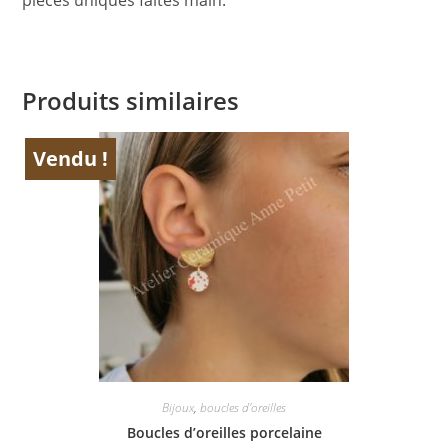
pièces uniques faites main.
Produits similaires
Vendu !
ÉPUISÉ
Bijoux
,
boucles d'oreilles
Boucles d’oreilles porcelaine