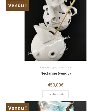
Vendu !
ÉPUISÉ
Personnages
,
Sculptures
Nectarine (vendu)
450,00
€
Lire la suite
Vendu !
ÉPUISÉ