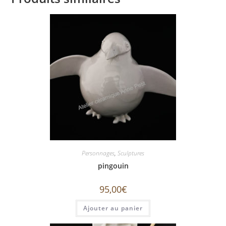
Personnages
,
Sculptures
pingouin
95,00
€
Ajouter au panier