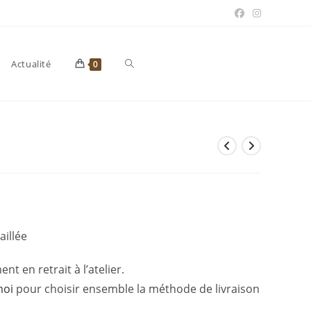
Toggle
Actualité
0
website
search
aillée
t en retrait à l’atelier.
moi
pour choisir ensemble la méthode de livraison