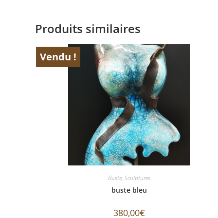
Produits similaires
Vendu !
ÉPUISÉ
Buste
,
Sculptures
buste bleu
380,00
€