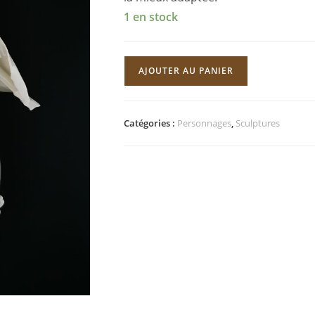
1 en stock
quantité
AJOUTER AU PANIER
de
Léonie
Catégories :
Personnages
,
Sculptures