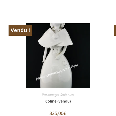
Vendu !
ÉPUISÉ
Personnages
,
Sculptures
Coline (vendu)
325,00
€