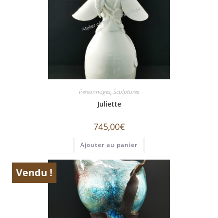
Personnages
,
Sculptures
Juliette
745,00
€
Ajouter au panier
Vendu !
ÉPUISÉ