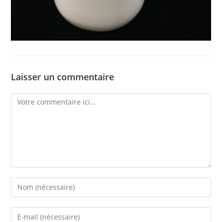
Laisser un commentaire
Comment
Enter
your
name
Enter
or