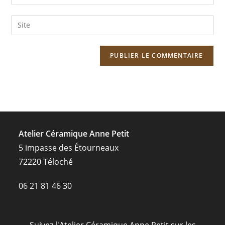
your
username
email
Saisir
to
address
l’URL
comment
to
de
comment
votre
site
(facultatif)
Atelier Céramique Anne Petit
5 impasse des Étourneaux
72220 Téloché
06 21 81 46 30
Suivez l'Atelier Céramique Anne Petit sur les