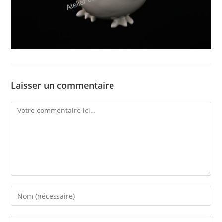
Laisser un commentaire
Comment
Enter
your
name
Enter