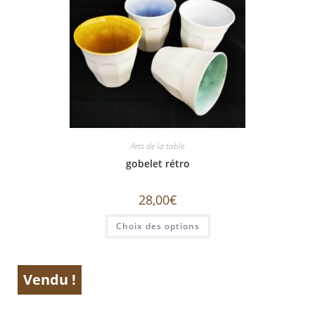
Arts de la table
gobelet rétro
28,00
€
Ce
Choix des options
produit
a
plusieurs
variations.
Les
Vendu !
options
ÉPUISÉ
peuvent
être
choisies