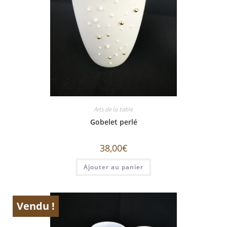
Arts de la table
Gobelet perlé
38,00
€
Ajouter au panier
Vendu !
ÉPUISÉ