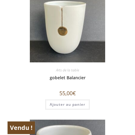
Arts de la table
gobelet Balancier
55,00
€
Ajouter au panier
Vendu !
ÉPUISÉ