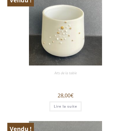
Vendu !
ÉPUISÉ
Arts de la table
28,00
€
Lire la suite
Vendu !
ÉPUISÉ