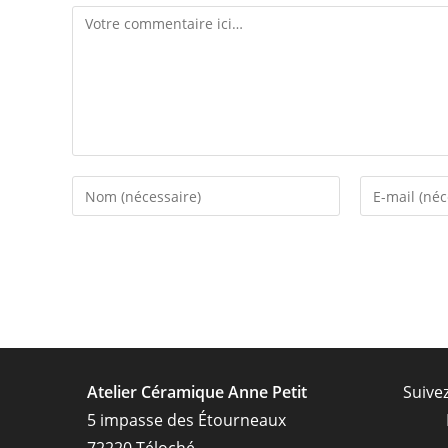
Comment
Enter
Enter
your
your
name
email
or
address
username
to
to
comment
comment
Atelier Céramique Anne Petit
Suive
5 impasse des Étourneaux