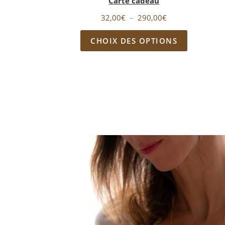
Carte cadeau
Plage
32,00
€
–
290,00
€
de
CHOIX DES OPTIONS
prix :
32,00€
à
290,00€