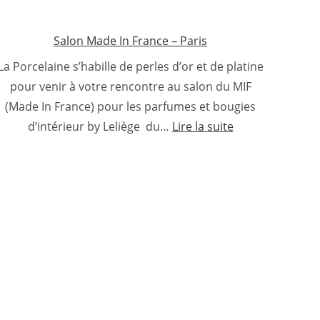
Salon Made In France – Paris
La Porcelaine s’habille de perles d’or et de platine
pour venir à votre rencontre au salon du MIF
(Made In France) pour les parfumes et bougies
:
d’intérieur by Leliège du…
Lire la suite
Salon
Made
In
France
–
Paris