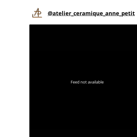
métiers
@
atelier_ceramique_anne_petit
d’art
Alençon
Feed not available