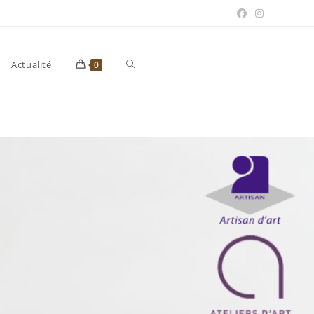
Toggle
Actualité
0
website
search